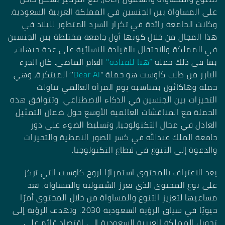
على المساواة بين الجنسين في المملكة العربية السعودية.
وكانت الجامعة رائدة في تكرار السرد المتطور للبلاد في
هذا المجال من خلال كونها أول جامعة مختلطة بين الجنسين
في المملكة والاحتفال بالقيادة النسائية على عدة جبهات،
بما في ذلك حملة
“هنا للقيادة”
العام الماضي. كان الجزء
البارز من طلب كاوست هو حملة “
Dear AI
” المبتكرة، وهي
حملة وهاكاثون بمناسبة يوم المرأة العالمي تناولت
التحيزات بين الجنسين في الذكاء الاصطناعي. وتتوافق هذه
الحملة مع المناقشات العالمية الأوسع حول ضمان التمثيل
العادل في مجال التكنولوجيا، وتسليط الضوء على دور
جامعة الملك عبدالله في كسر الصور النمطية والتحيزات
والدعوة إلى التنوع في قطاع التكنولوجيا.
يعد الاعتراف بالمحتوى استمرارًا لروح كاوست التي تركز
على نوع المحتوى الذي يعزز الشمولية والمساواة. تعد
مساعيها لتعزيز التنوع والمساواة من خلال المحتوى أمرًا
حيويًا في سياق الرؤية السعودية 2030. وتهدف الرؤية إلى
تحويل المملكة العربية السعودية إلى اقتصاد قائم على