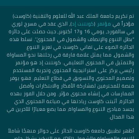
تم تكريم جامعة الملك عبد الله للعلوم والتقنية (كاوست)
مؤخراً في
مؤتمر
(
كونتنت إد
)، الذي عقد في مسرح لوري
في سالفورد، يومي 16 و17 أكتوبر، حيث حصلت على جائزة
“بطل التنوع والإنصاف والشمول في المحتوى”. تسلط هذه
الجائزة الضوء على تفاني كاوست في تعزيز التنوع
والشمول، مما يمثل علامة فارقة في رحلتها نحو المساواة
والتمثيل في المحتوى التعليمي. كونتنت إد هو مؤتمر
رئيسي يركز على استراتيجية المحتوى وتجربة المستخدم
وتصميم المحتوى والتسويق في قطاع التعليم. فهو يوفر
منصة للمحترفين لمشاركة الأفكار والابتكارات وأفضل
الممارسات في إنشاء محتوى مؤثر. ومن خلال الفوز بهذه
الجائزة، أثبتت كاوست ريادتها في صياغة المحتوى الذي
يجسد مبادئ التنوع والمساواة، مما يضع معيارًا للآخرين في
هذا المجال.
أظهر تطبيق جامعة كاوست الحائز على جوائز منهجًا شاملاً
للتنوع والمساواة والشمول (DEI)، مع التركيز بشكل خاص