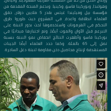
وهولندا، وبوركينا فاسو، وكينيا
.
وبدعم المنحة المقدمة من
مؤسسة بيل وميليندا غيتس بقدر 5 ملايين دولار، حقق
العلماء انطلاقة واعدة، في المشروع حيث طوروا طرق
التحكم في الهرمونات واستخدموها لحث بذور النبتة على
التبرعم قبل الأوان والموت أيضًا، وتم اختبارها ميدانيًا في
بوركينا فاسو وأظهرت النتائج انخفاض نمو النبتة بنسبة
تصل إلى 65 بالمئة. وكما حدد العلماء أيضًا الجينات
المستهدفة لإنتاج محاصيل دخن مقاومة لنبتة دغل الساحرة
.