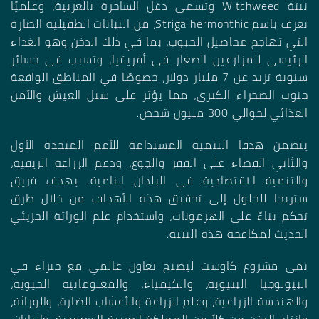
نبتة
Witchweed
وتسمى دغل الساحرة بالعربية، وعلميًا
تعرف باسم
Striga hermonthic
، من النباتات الطفيلية الضارة
التي تهاجم محاصيل الحبوب، بما في ذلك الدخن وهو الغذاء
الرئيسي للمزارعين الصغار في أفريقيا، وتسبب في خسائر
سنوية تزيد عن 7 مليار دولار، خصوصًا في المناطق الواقعة
جنوب الصحراء الكبرى، مما يؤثر على سبل العيش والأمن
الغذائي لحوالي 300 مليون شخص
.
يتضمن هدفا التنمية المستدامة للأمم المتحدة الأول
والثاني القضاء على الفقر والجوع، ودعم الزراعة الريفية،
والتنمية الاقتصادية في البلدان النامية. يهدف فريق
ستريجا للحلول إلى تحقيق هذه الأهداف من خلال طرق
تحكم بناءً على الهرمونات، واستخدام علم الوراثة الجزيئي
الحديث لمكافحة هذه النبتة
.
نمى مشروع كاوست ليصبح تعاون عالمي مع خبراء في
البيولوجيا البنيوية، والكيمياء، والمعلوماتية الحيوية،
والهندسة الزراعية، وعلم الزراعة والأعشاب الضارة، والوراثة،
وإنتاج الدخن من كلاً من المملكة العربية السعودية، واليابان،