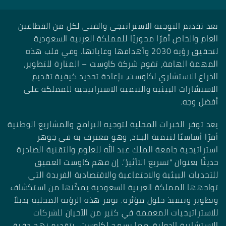
يعد تقديم التوجيه الاستراتيجي والفني لكل من القطاعين
العام والخاص أمرًا محوريًا للمملكة العربية السعودية
لتحقيق رؤية 2030 وأهدافها وغاياتها. وفي قلب هذه
المهمة الهامة، تقوم شركة كاوست – المنارة للتطوير،
الذراع الاستشاري لكاوست، بإعادة تحديد كيفية تقديم
الاستشارات البيئية والتنمية الاستراتيجية للمملكة على
أفضل وجه.
يعد توفر الخبرات المحلية لتوجيه البرامج والمشاريع الوطنية
أمرًا أساسيًا لتنمية البلاد، وهو معترف به في جوهر
استراتيجية جامعة الملك عبد الله للعلوم والتقنية الصادرة
حديثًا بعنوان “تسريع التأثير”. إن فهم كاوست العميق
للتحديات البيئية والاجتماعية والاقتصادية الفريدة التي
تواجهها المملكة العربية السعودية يمكّنها من استكشاف
وتطوير وتنفيذ حلول مؤثرة. توفر هذه الرؤية المحلية بديلاً
للاستراتيجيات المعممة في كثير من الأحيان للشركات
الاستشارية الدولية، مما يسمح لكاوست بتقديم نهج دقيق