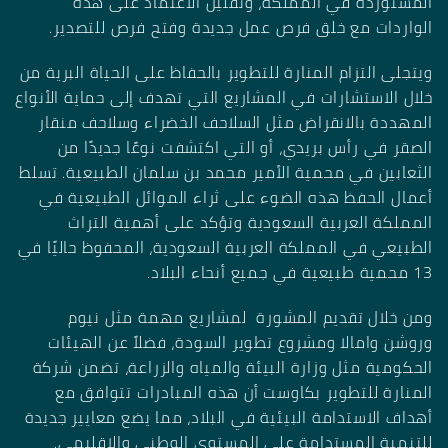
المستوردة في المملكة، وتقليل الاعتماد على هذه
الواردات مع خلق فرص عمل جديدة وفتح فرص للتصدير.
ويتجلى التزام المنارة للتطوير بالحفاظ على الحياة البرية من
خلال الاستشارات في المشاريع التي تهدف إلى حماية الأنواع
المهددة بالانقراض مثل السلاحف الخضراء وسلاحف منقار
الصقر في رأس بريدي، أو التي اكتشفت نوعًا جديدًا من
الثعابين في محمية الأمير محمد بن سلمان الطبيعية. تسلط
أعمال الحفظ هذه الضوء على ثراء الموائل الطبيعية في
المملكة العربية السعودية وتؤكد على أهمية التراث
الطبيعي في المملكة العربية السعودية، المحفوظ حاليًا في
13 محمية طبيعية في جميع أنحاء البلاد.
ومن خلال تقديم المشورة لمشاريع مهمة مثل نيوم
وروشن وامالا ومشروع تطوير السودة، فضلاً عن الهيئات
الحكومية مثل وزارة البيئة والمياه والزراعة، تضمن شركة
المنارة للتطوير بكاوست أن هذه المبادرات تتوافق مع
أهداف الاستدامة البيئية في البلاد، مما يضع معايير جديدة
للتنمية المستدامة على المستوى الوطني والإقليمي.