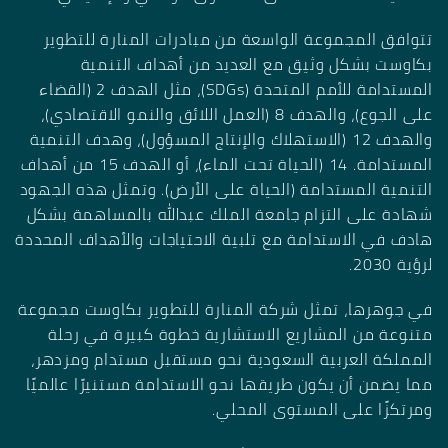
تتوافق المجموعة الواسعة من مبادرات المنارة للتطوير
بكاوست بشكل وثيق مع العديد من أهداف التنمية
المستدامة للأمم المتحدة (SDGs)، مثل الهدف 2 (القضاء
على الجوع)، والهدف 8 (العمل اللائق والنمو الاقتصادي)،
والهدف 12 (الاستهلاك والإنتاج المسؤول)، وهدف التنمية
المستدامة. 14 (الحياة تحت الماء)، أو الهدف 15 من أهداف
التنمية المستدامة (الحياة على الأرض). وتمثل هذه الجهود
شهادة على التزام جامعة الملك عبدالله بالمساهمة بشكل
هادف في الاستدامة مع تلبية الاحتياجات والأهداف المحددة
لرؤية 2030.
في جوهرها، تمثل شركة المنارة للتطوير بكاوست مجموعة
متنوعة من المشاريع الاستشارية خطوة كبيرة في رحلة
المملكة العربية السعودية نحو مستقبل مستدام ومزدهر،
مما يضمن أن يكون طريقها نحو الاستدامة مستنيرًا عالميًا
ومرتكزًا على المستوى المحلي.