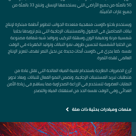
50 بالمئة من جميع الأراضي التي يستخدمها الإنسان، وتنتج 33 بالمئة من
جميع غازات الدّفيئة.
ويستخدم باحثو كاوست منهجية متعددة الجوانب لتطوير أنظمة مبتكرة لإنتاج
نباتات المحاصيل في الحقول والمستنبتات الزجاجية التي يتم تزويدها بخلايا
شمسية مرنة وخفيفة الوزن وسهلة التركيب ونوافذ شبه شفافة مصنوعة
من الخلايا الشمسية لتحسين ظروف نمو النباتات وتوليد الكهرباء في الوقت
نفسه. كما يجري في كاوست أبحاث جديدة عن نخيل التمر تهدف لتعزيز الإنتاج
العالمي لهذه الثمرة.
تُزرع الخضروات الطازجة باستخدام تقنية المياه المالحة التي تقلل عادة من
متطلبات تبريد المستنبتات الزجاجية، وتضمن النمو الفعال للنباتات. ويعاد تدوير
النفايات العضوية لتستخدم في الزراعة الصحراوية مما يساهم في زيادة الأمن
الغذائي وفي الوقت نفسه الحد من استهلاك المياه والتصحر.
منصات ومبادرات بحثية ذات صلة