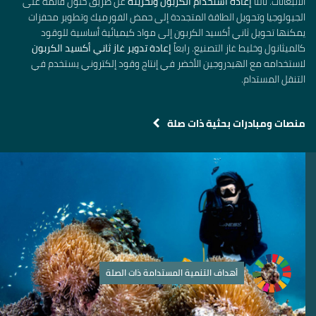
الانبعاثات. ثالثاً
إعادة استخدام الكربون وتخزينه
عن طريق حلول قائمة على
الجيولوجيا وتحويل الطاقة المتجددة إلى حمض الفورميك وتطوير محفزات
يمكنها تحويل ثاني أكسيد الكربون إلى مواد كيميائية أساسية للوقود
كالميثانول وخليط غاز التصنيع. رابعاً
إعادة تدوير غاز ثاني أكسيد الكربون
لاستخدامه مع الهيدروجين الأخضر في إنتاج وقود إلكتروني يستخدم في
التنقل المستدام.
منصات ومبادرات بحثية ذات صلة
أهداف التنمية المستدامة ذات الصلة