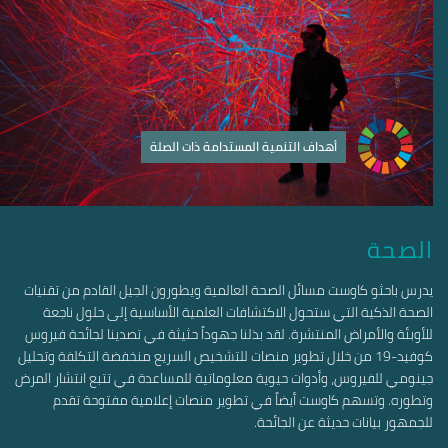
أهداف التنمية المستدامة ذات الصلة
الصحة
يدرس باحثو كاوست مسائل الصحة العالمية ويطورون الجيل القادم من تقنيات
الصحة الذكية التي ستحول الاكتشافات العلمية الأساسية إلى حلول ناجعة
للأوبئة والأمراض المنتشرة. لقد بذلنا جهوداً حثيثة في تصدينا لجائحة فيروس
كوفيد-19 من خلال تطوير منصات للتشخيص السريع منخفضة التكلفة وتحليل
جينومي للفيروس، وأدوات حيوية معلوماتية للمساعدة في تتبع انتشار المرض
وتطوره. وتسهم كاوست أيضاً في تطوير منصات إعلامية مفتوحة تقدم
للجمهور بيانات حديثة عن الجائحة.