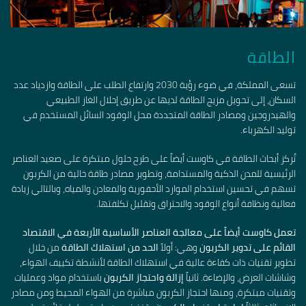
الطاقة
تسعى المملكة، في ضوء رؤية 2030 وارتفاع الطلب على الطاقة وازدياد عدد
السكان، إلى تحويل مزيج الطاقة لديها عن طريق إحلال الغاز الطبيعي
والهيدروجين ومصادر الطاقة المتجددة محل الوقود السائل المستخدم في
توليد الكهرباء.
تُركز أبحاث الطاقة في كاوست أيضاً على طرح حلول مبتكرة على صعيد العناصر
الرئيسية للمدن الذكية والمستدامة، وتطوير مصادر طاقة خالية من الكربون
تسهم في تحسين استخدام الموارد الأحفورية والمعادن والمياه، وبالتالي زيادة
فعالية ونظافة أنواع الوقود والاحتراق وتقليل تكلفتها.
تعمل كاوست أيضاً على معالجة العناصر الأساسية الأربعة في الاقتصاد
القائم على تدوير الكربون
وهي: أولاً
الحد من استهلاك الطاقة
من خلال
تطوير تقنيات ذات كفاءة عالية في استهلاك الطاقة لأنشطة تكييف الهواء،
وشاشات العرض، والإضاءة. ثانياً
إزالة واحتجاز الكربون
باستخدام مواد وعمليات
وتقنيات مبتكرة، ومنها احتجاز الكربون مباشرة من الهواء المحيط ومن مصادر