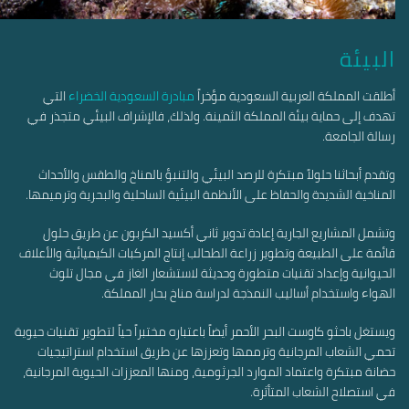
البيئة
أطلقت المملكة العربية السعودية مؤخراً
مبادرة السعودية الخضراء
التي
تهدف إلى حماية بيئة المملكة الثمينة. ولذلك، فالإشراف البيئي متجذر في
رسالة الجامعة.
وتقدم أبحاثنا حلولاً مبتكرة للرصد البيئي والتنبؤ بالمناخ والطقس والأحداث
المناخية الشديدة والحفاظ على الأنظمة البيئية الساحلية والبحرية وترميمها.
وتشمل المشاريع الجارية إعادة تدوير ثاني أكسيد الكربون عن طريق حلول
قائمة على الطبيعة وتطوير زراعة الطحالب إنتاج المركبات الكيميائية والأعلاف
الحيوانية وإعداد تقنيات متطورة وحديثة لاستشعار الغاز في مجال تلوث
الهواء واستخدام أساليب النمذجة لدراسة مناخ بحار المملكة.
ويستغل باحثو كاوست البحر الأحمر أيضاً باعتباره مختبراً حياً لتطوير تقنيات حيوية
تحمي الشعاب المرجانية وترممها وتعززها عن طريق استخدام استراتيجيات
حضانة مبتكرة واعتماد الموارد الجرثومية، ومنها المعززات الحيوية المرجانية،
في استصلاح الشعاب المتأثرة.