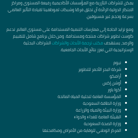
يمكن للشراكات التآزرية مع المؤسسات الأكاديمية رفيعة المستوى ومراكز
الابتكار الدولية الرائدة أن تخلق فرصًا وشبكات لموظفينا لقيادة التأثير العالمي
بسرعة وحجم غير مسبوقين.
ومع تزايد الحاجة إلى ممارسات التنمية المستدامة على مستوى العالم، تدعم
كاوست تطوير شراكات منتجة ومستدامة. ومن خلال برنامج شامل للتقييم
والرصد، يستهدف
مكتب ترجمة الأبحاث والشراكات
الشراكات البحثية
الإستراتيجية التي تعزز نتائج الأبحاث الجامعية.
نيوم
شركة البحر الأحمر للتطوير
أرامكو
أوشن إكس
أكوا باور
المؤسسة العامة لتحلية المياه المالحة
وزارة الطاقة السعودية
وزارة البيئة والمياه والزراعة
الهيئة العامة للغذاء والدواء
وزارة الصحة السعودية
المركز الوطني للوقاية من الأمراض ومكافحتها