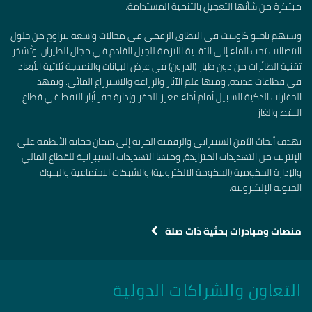
مبتكرة من شأنها التعجيل بالتنمية المستدامة.
ويسهم باحثو كاوست في النطاق الرقمي في مجالات واسعة تتراوح من حلول
الاتصالات تحت الماء إلى التقنية اللازمة للجيل القادم في مجال الطيران. وتُسّخر
تقنية الطائرات من دون طيار (الدرون) في عرض البيانات والنمذجة ثلاثية الأبعاد
في قطاعات عديدة، ومنها علم الآثار والزراعة والاستزراع المائي. وتمهد
الحفارات الذكية السبيل أمام أداء معزز للحفر وإدارة حفر أبار النفط في قطاع
النفط والغاز.
تهدف أبحاث الأمن السيبراني والرقمنة المرنة إلى ضمان حماية الأنظمة على
الإنترنت من التهديدات المتزايدة، ومنها التهديدات السيبرانية للقطاع المالي
والإدارة الحكومية (الحكومة الالكترونية) والشبكات الاجتماعية والبنوك
الحيوية الإلكترونية.
منصات ومبادرات بحثية ذات صلة
التعاون والشراكات الدولية